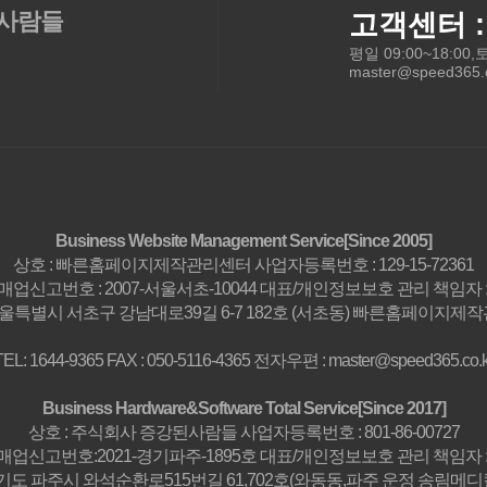
사람들
고객센터 : 
평일 09:00~18:00
master@speed365.c
Business Website Management Service[Since 2005]
상호 : 빠른홈페이지제작관리센터 사업자등록번호 : 129-15-72361
업신고번호 : 2007-서울서초-10044 대표/개인정보보호 관리 책임자 
서울특별시 서초구 강남대로39길 6-7 182호 (서초동) 빠른홈페이지제
TEL: 1644-9365 FAX : 050-5116-4365 전자우편 : master@speed365.co.k
Business Hardware&Software Total Service[Since 2017]
상호 : 주식회사 증강된사람들 사업자등록번호 : 801-86-00727
업신고번호:2021-경기파주-1895호 대표/개인정보보호 관리 책임자 
경기도 파주시 와석순환로515번길 61,702호(와동동,파주 운정 송림메