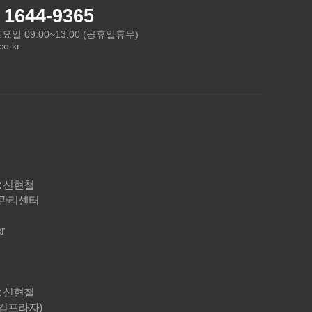
1644-9365
,토요일 09:00~13:00 (공휴일휴무)
o.kr
: 신현철
작관리센터
r
: 신현철
디컬프라자)